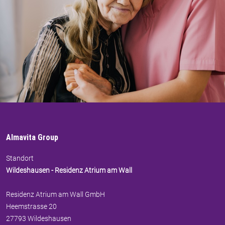
Almavita Group
Standort
Wildeshausen - Residenz Atrium am Wall
Residenz Atrium am Wall GmbH
Heemstrasse 20
27793 Wildeshausen